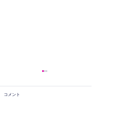
コメント
★お盆休みのおしらせ★
６月臨時休診の
この投稿へのコメントは利用でき
なくなりました。詳細はサイト所
有者にお問い合わせください。