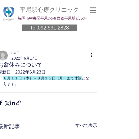
平尾駅心療クリニック
​福岡市中央区平尾2-5-8 西鉄平尾駅ビル3F
Tel.092-531-2828
staff
2022年6月17日
お盆休みについて
更新日：
2022年6月23日
８月１１日（木）～８月１５日（月）まで休診
とな
ります。
すべて表示
最新記事