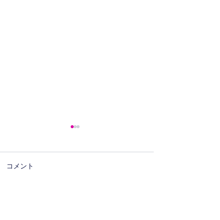
コメント
★お盆休みのおしらせ★
６月臨時休診の
この投稿へのコメントは利用でき
なくなりました。詳細はサイト所