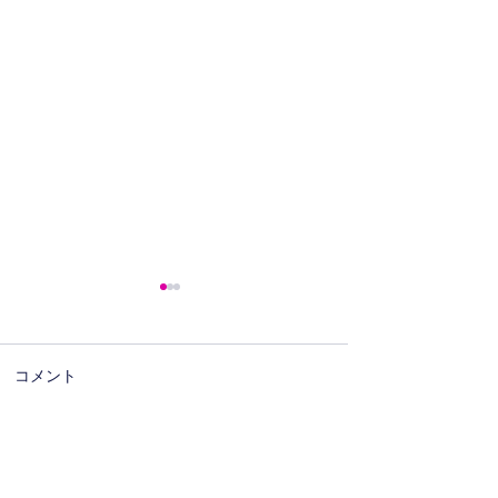
コメント
★お盆休みのおしらせ★
６月臨時休診の
この投稿へのコメントは利用でき
なくなりました。詳細はサイト所