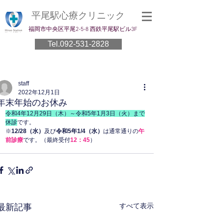
平尾駅心療クリニック
​福岡市中央区平尾2-5-8 西鉄平尾駅ビル3F
Tel.092-531-2828
staff
2022年12月1日
年末年始のお休み
令和4年12月29日（木）～令和5年1月3日（火）まで
休診
です。
※
12/28（水）
及び
令和5年1/4（水）
は通常通りの
午
前診療
です。（最終受付
12：45
）
すべて表示
最新記事