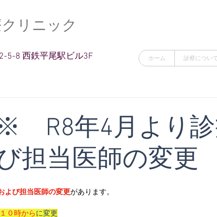
療クリニック
-5-8 西鉄平尾駅ビル3F
ホーム
診察につい
重要※ R8年4月より
び担当医師の変更
および担当医師の変更
があります。
１０時から
に変更