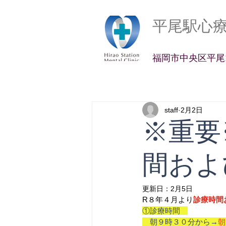
平尾駅心
​福岡市中央区平尾2
staff
2月2日
​​※
間およ
更新日：
2月5日
R８年４月より
診療時間
①診療時間　
　朝９時３０分から→
朝