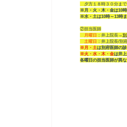
　夕方１８時３０分まで
※月・火・木・金は10時
※水・土は10時～13時
②担当医師
　月曜日
：井上院長→
別
　土曜日
：井上院長/別
※月・土
は別府医師の診
※火・水・木・金
は井上
各曜日の担当医師が異な