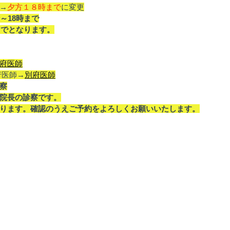
→
夕方１８時まで
に変更
～18時まで
までとなります。
府医師
府医師→
別府医師
察
院長の診察です。
ります。確認のうえご予約をよろしくお願いいたします。