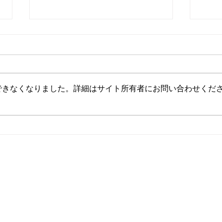
できなくなりました。詳細はサイト所有者にお問い合わせくだ
★お盆休みのおしらせ★
６月
ホーム
診察について
プ
Copyright (C) Hirao Station Mental Clinic All Rights Reserved.