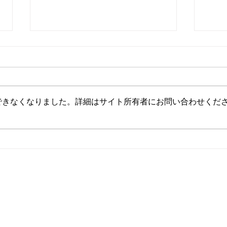
できなくなりました。詳細はサイト所有者にお問い合わせくだ
★お盆休みのおしらせ★
６月
ホーム
診察について
プ