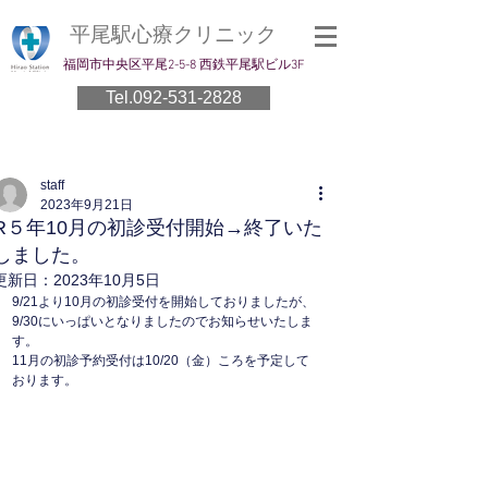
平尾駅心療クリニック
​福岡市中央区平尾2-5-8 西鉄平尾駅ビル3F
Tel.092-531-2828
staff
2023年9月21日
R５年10月の初診受付開始→終了いた
しました。
更新日：
2023年10月5日
9/21より10月の初診受付を開始しておりましたが、
9/30にいっぱいとなりましたのでお知らせいたしま
す。
11月の初診予約受付は10/20（金）ころを予定して
おります。