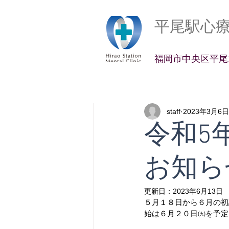
平尾駅心
​福岡市中央区平尾2
staff
2023年3月6日
令和5
お知ら
更新日：
2023年6月13日
５月１８日から６月の初
始は６月２０日㈫を予定