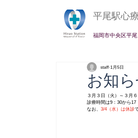
平尾駅心
​福岡市中央区平尾2
staff
1月5日
お知ら
３月３日（火）～３月６
診療時間は9：30から17
なお、
3/4（水）は休診